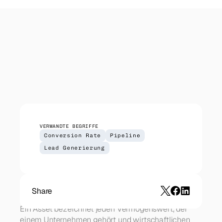
IT-Dienstleister
Outreach
Managed Services, Cloud, Security — direkter 
Koordinierter Outreach über Email, LinkedIn 
Zugang zu CIOs und IT-Leitern.
und Telefon. Wir liefern — du führst die 
Gespräche.
CRM Setup
HubSpot-Implementierung für deinen Sales-
Prozess. Pipeline, Automationen, Reporting.
VERWANDTE BEGRIFFE
Conversion Rate
Pipeline
Lead Generierung
Share
Ein Asset bezeichnet jeden Vermögenswert, der 
einem Unternehmen gehört und wirtschaftlichen 