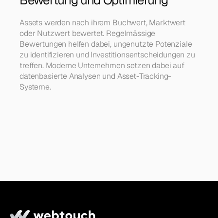
Bewertung und Optimierung
Assets werden nach ihrem Buchwert, Marktwert 
oder Nutzwert bewertet. Regelmässige 
Bewertungen helfen dabei, ungenutzte Potenziale 
zu identifizieren und Investitionsentscheidungen zu 
treffen. Moderne Unternehmen setzen dabei auf 
datenbasierte Analysen und Asset-Tracking-
Systeme.