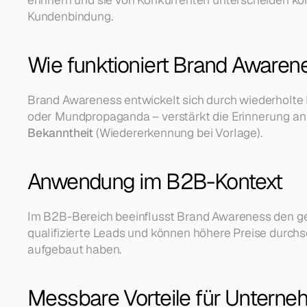
Kundenbindung.
Wie funktioniert Brand Awaren
Brand Awareness entwickelt sich durch wiederholte
oder Mundpropaganda – verstärkt die Erinnerung an
Bekanntheit
 (Wiedererkennung bei Vorlage).
Anwendung im B2B-Kontext
Im B2B-Bereich beeinflusst Brand Awareness den ge
qualifizierte Leads und können höhere Preise durchs
aufgebaut haben.
Messbare Vorteile für Untern