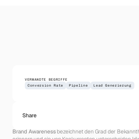
Outreach
Koordinierter Outreach über Email, LinkedIn und Telefo
CRM Setup
HubSpot-Implementierung für deinen Sales-Prozess. Pi
VERWANDTE BEGRIFFE
Conversion Rate
Pipeline
Lead Generierung
Share
Brand Awareness
 bezeichnet den Grad der Bekannthe
erinnern und sie von Konkurrenten unterscheiden kö