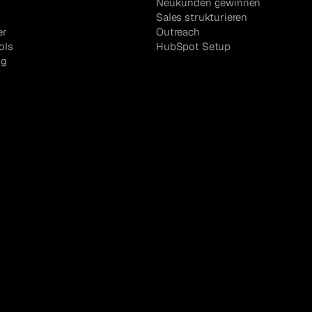
Neukunden gewinnen
Sales strukturieren
er
Outreach
ols
HubSpot Setup
og