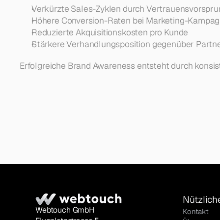
Verkürzte Sales-Zyklen durch Vertrauensvorspru
Höhere Conversion-Raten bei Marketing-Kampa
Reduzierte Akquisitionskosten pro Kunde
Stärkere Verhandlungsposition gegenüber Partn
Erfolgreiche Brand Awareness entsteht durch konsis
Nützlich
Webtouch GmbH
Kontakt