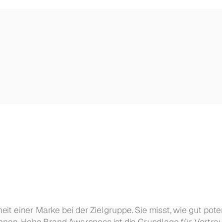
n. Wir liefern — du führst die Gespräche.
peline, Automationen, Reporting.
it einer Marke bei der Zielgruppe. Sie misst, wie gut pote
nnen. Hohe Brand Awareness ist die Grundlage für Vertrau