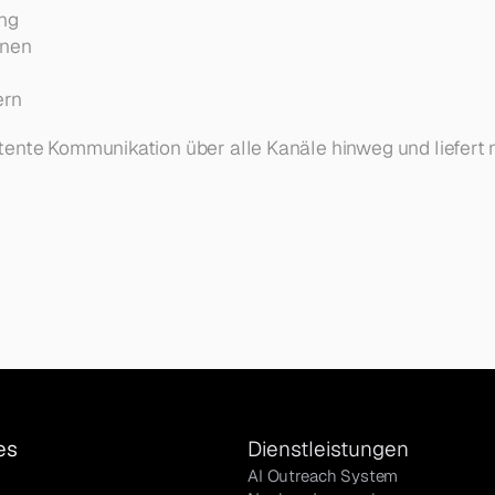
ng
gnen
ern
tente Kommunikation über alle Kanäle hinweg und liefert
es
Dienstleistungen
AI Outreach System