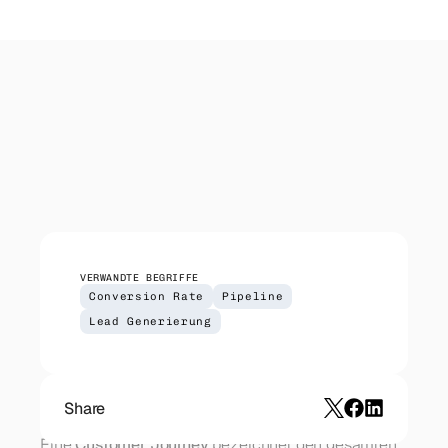
IT-Dienstleister
Outreach
Managed Services, Cloud, Security — direkter 
Koordinierter Outreach über Email, LinkedIn 
Zugang zu CIOs und IT-Leitern.
und Telefon. Wir liefern — du führst die 
Gespräche.
CRM Setup
HubSpot-Implementierung für deinen Sales-
Prozess. Pipeline, Automationen, Reporting.
VERWANDTE BEGRIFFE
Conversion Rate
Pipeline
Lead Generierung
Share
Eine 
Customer Journey
 bezeichnet den gesamten 