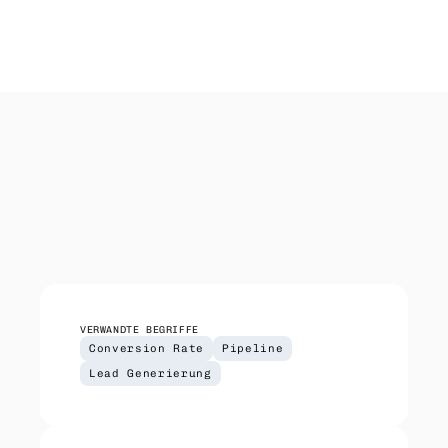
IT-Dienstleister
Outreach
Managed Services, Cloud, Security — direkter 
Koordinierter Outreach über Email, LinkedIn 
Zugang zu CIOs und IT-Leitern.
und Telefon. Wir liefern — du führst die 
Gespräche.
CRM Setup
HubSpot-Implementierung für deinen Sales-
Prozess. Pipeline, Automationen, Reporting.
VERWANDTE BEGRIFFE
Conversion Rate
Pipeline
Lead Generierung