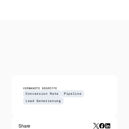
IT-Dienstleister
Outreach
Managed Services, Cloud, Security — direkter 
Koordinierter Outreach über Email, LinkedIn 
Zugang zu CIOs und IT-Leitern.
und Telefon. Wir liefern — du führst die 
Gespräche.
CRM Setup
HubSpot-Implementierung für deinen Sales-
Prozess. Pipeline, Automationen, Reporting.
VERWANDTE BEGRIFFE
Conversion Rate
Pipeline
Lead Generierung
Share