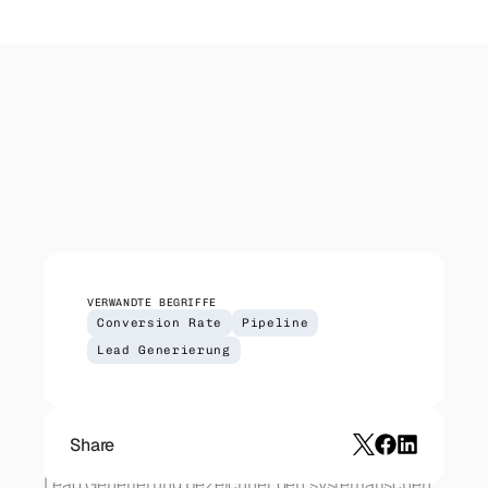
IT-Dienstleister
Outreach
Managed Services, Cloud, Security — direkter 
Koordinierter Outreach über Email, LinkedIn 
Zugang zu CIOs und IT-Leitern.
und Telefon. Wir liefern — du führst die 
Gespräche.
CRM Setup
HubSpot-Implementierung für deinen Sales-
Prozess. Pipeline, Automationen, Reporting.
VERWANDTE BEGRIFFE
Conversion Rate
Pipeline
Lead Generierung
Share
Lead Generierung bezeichnet den systematischen 