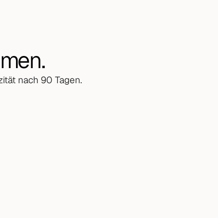
mmen.
ität nach 90 Tagen.
ging-Strategie. Alle 
 geht die erste 
 3 bis 8)