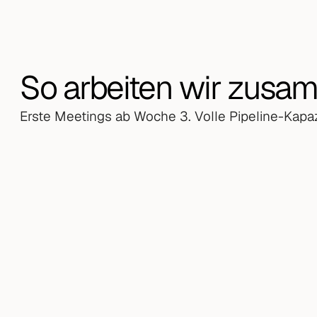
So arbeiten wir zusa
Erste Meetings ab Woche 3. Volle Pipeline-Kapaz
Fundament legen (Woche 1 & 2)
ICP-Definition, Entscheider-Mapping, Messa
Systeme aufgesetzt. Am Ende von Woche 2
Sequenz live.
Erste Ergebnisse und Optimierung (Woche