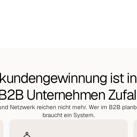
n. Wir liefern — du führst die Gespräche.
peline, Automationen, Reporting.
kundengewinnung ist in
B2B Unternehmen Zufal
nd Netzwerk reichen nicht mehr. Wer im B2B planba
braucht ein System.