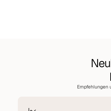
Outreach
Koordinierter Outreach über Email, LinkedIn und Telefo
CRM Setup
HubSpot-Implementierung für deinen Sales-Prozess. Pi
Neu
Empfehlungen u