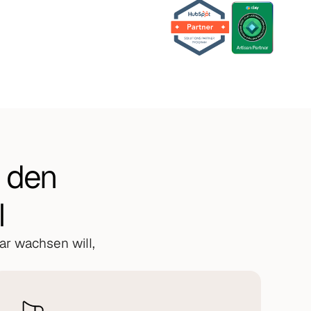
 den
l
r wachsen will,