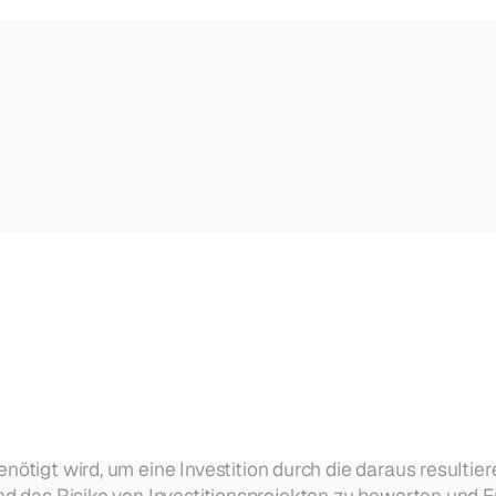
n. Wir liefern — du führst die Gespräche.
peline, Automationen, Reporting.
enötigt wird, um eine Investition durch die daraus resultie
und das Risiko von Investitionsprojekten zu bewerten und