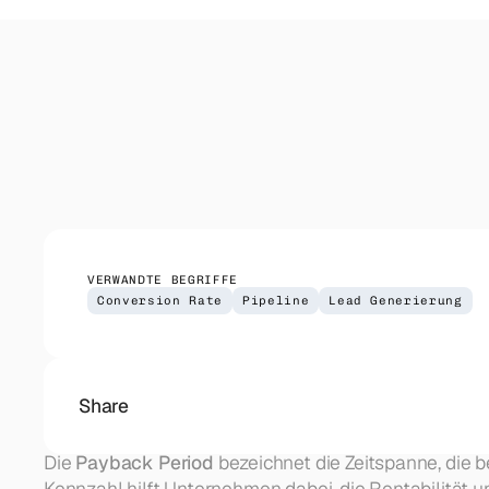
Outreach
Koordinierter Outreach über Email, LinkedIn und Telefo
CRM Setup
HubSpot-Implementierung für deinen Sales-Prozess. Pi
VERWANDTE BEGRIFFE
Conversion Rate
Pipeline
Lead Generierung
Share
Die 
Payback Period
 bezeichnet die Zeitspanne, die b
Kennzahl hilft Unternehmen dabei, die Rentabilität 