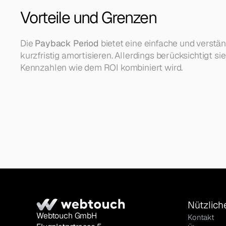
Vorteile und Grenzen
Die 
Payback Period
 bietet eine einfache und verstä
kurzfristig amortisieren. Allerdings berücksichtigt s
Kennzahlen wie dem ROI kombiniert wird.
Nützlich
Webtouch GmbH
Kontakt