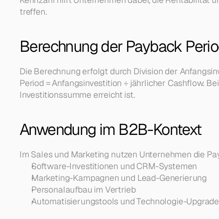
treffen.
Berechnung der Payback Peri
Die Berechnung erfolgt durch Division der Anfangsin
Period = Anfangsinvestition ÷ jährlicher Cashflow. B
Investitionssumme erreicht ist.
Anwendung im B2B-Kontext
Im Sales und Marketing nutzen Unternehmen die Pa
Software-Investitionen und CRM-Systemen
Marketing-Kampagnen und Lead-Generierung
Personalaufbau im Vertrieb
Automatisierungstools und Technologie-Upgrad