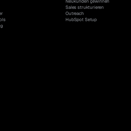
Neukunden gewinnen
Sales strukturieren
er
Outreach
ols
HubSpot Setup
og