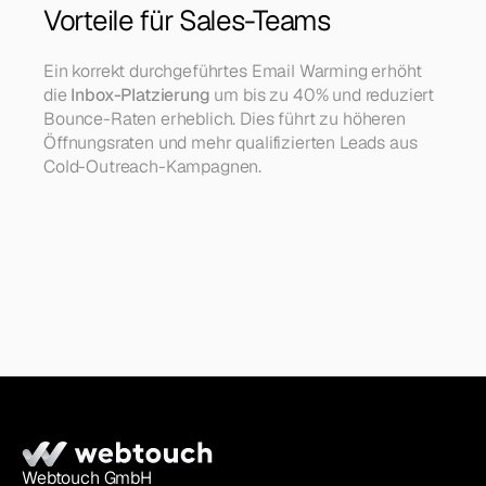
Vorteile für Sales-Teams
Ein korrekt durchgeführtes Email Warming erhöht 
die 
Inbox-Platzierung
 um bis zu 40% und reduziert 
Bounce-Raten erheblich. Dies führt zu höheren 
Öffnungsraten und mehr qualifizierten Leads aus 
Cold-Outreach-Kampagnen.
Webtouch GmbH