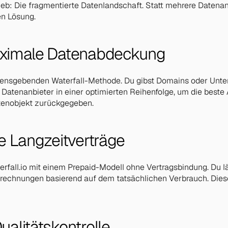
ieb: Die fragmentierte Datenlandschaft. Statt mehrere Datenan
en Lösung.
n. Wir liefern — du führst die Gespräche.
peline, Automationen, Reporting.
maximale Datenabdeckung
amensgebenden Waterfall-Methode. Du gibst Domains oder Unter
atenanbieter in einer optimierten Reihenfolge, um die beste 
Datenobjekt zurückgegeben.
ne Langzeitverträge
rfall.io mit einem Prepaid-Modell ohne Vertragsbindung. Du läd
echnungen basierend auf dem tatsächlichen Verbrauch. Diese Fle
ualitätskontrolle