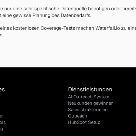
ie nur eine sehr spezifische Datenquelle benötigen oder berei
rt eine gewisse Planung des Datenbedarfs.
 eines kostenlosen Coverage-Tests machen Waterfall.io zu ein
n.
es
Dienstleistungen
AI Outreach System
Neukunden gewinnen
Sales strukturieren
er
Outreach
ols
HubSpot Setup
og