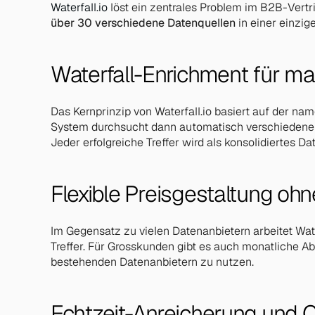
Waterfall.io 
löst ein zentrales Problem im B2B-Vertr
Outreach
über 30 verschiedene Datenquellen
 in einer einzig
Koordinierter Outreach über Email, LinkedIn und Telefo
CRM Setup
HubSpot-Implementierung für deinen Sales-Prozess. Pi
Waterfall-Enrichment für 
Das Kernprinzip von Waterfall.io basiert auf der n
System durchsucht dann automatisch verschiedene D
Jeder erfolgreiche Treffer wird als konsolidiertes 
Flexible Preisgestaltung oh
Im Gegensatz zu vielen Datenanbietern arbeitet Wate
Treffer. Für Grosskunden gibt es auch monatliche Abr
bestehenden Datenanbietern zu nutzen.
Echtzeit-Anreicherung und Q